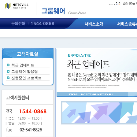
그룹웨어란?
넷
그룹웨어호스
츠비즈솔루션
웨어솔루션
넷츠비즈특장
점
서비스구성
도
주요기능소
개
넷츠비즈인
터페이스
최근 업데이트
그룹웨어 활용팁
진행중인 프로젝트